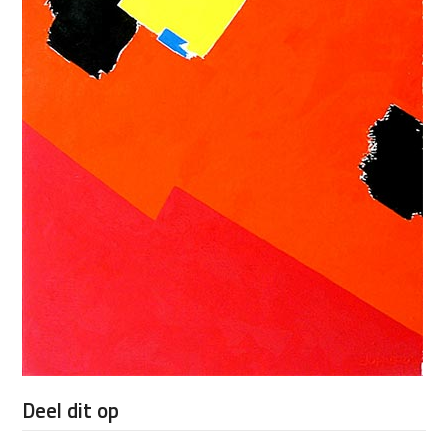
Deel dit op