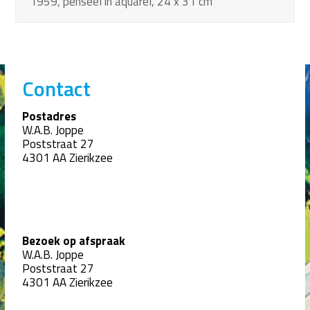
1959, penseel in aquarel, 24 x 31 cm
Contact
Postadres
W.A.B. Joppe
Poststraat 27
4301 AA Zierikzee
Bezoek op afspraak
W.A.B. Joppe
Poststraat 27
4301 AA Zierikzee