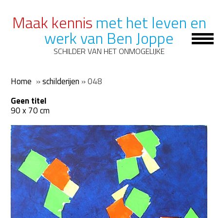
Maak kennis
met het leven en
werk van Ben Joppe
Op
Mob
SCHILDER VAN HET ONMOGELIJKE
Me
Home
»
schilderijen
»
048
Geen titel
90 x 70 cm