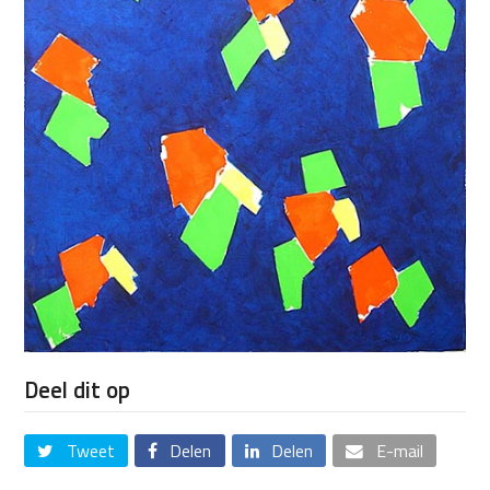
Deel dit op
Tweet
Delen
Delen
E-mail