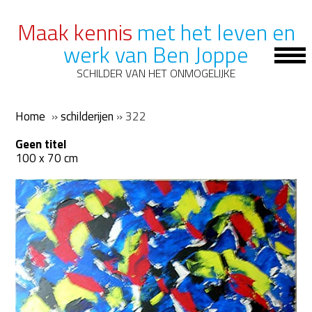
Maak kennis
met het leven en
werk van Ben Joppe
Op
Mob
SCHILDER VAN HET ONMOGELIJKE
Me
Home
»
schilderijen
»
322
Geen titel
100 x 70 cm