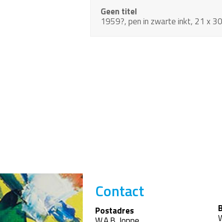
Geen titel
1959?, pen in zwarte inkt, 21 x 3
Contact
B
Postadres
W
W.A.B. Joppe