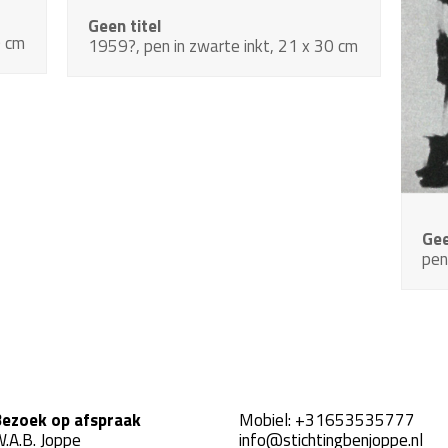
Geen titel
0 cm
1959?, pen in zwarte inkt, 21 x 30 cm
Gee
pen
ezoek op afspraak
Mobiel:
+31653535777
.A.B. Joppe
info@stichtingbenjoppe.nl