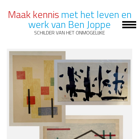
Maak kennis
met het leven en
werk van Ben Joppe
Op
Mob
SCHILDER VAN HET ONMOGELIJKE
Me