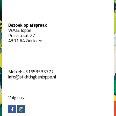
Bezoek op afspraak
W.A.B. Joppe
Poststraat 27
4301 AA Zierikzee
Mobiel:
+31653535777
info@stichtingbenjoppe.nl
Volg ons:
F
I