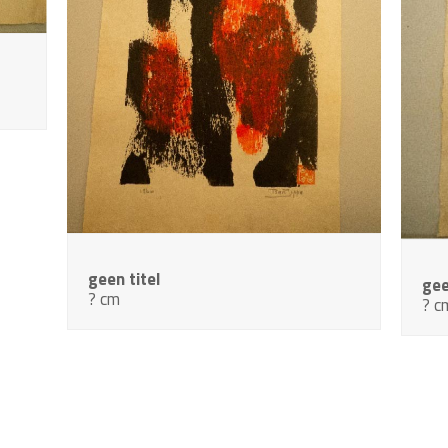
geen titel
gee
? cm
? c