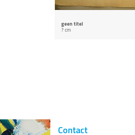
geen titel
? cm
Contact