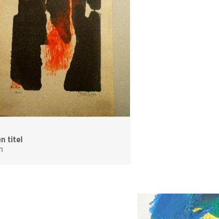
n titel
m