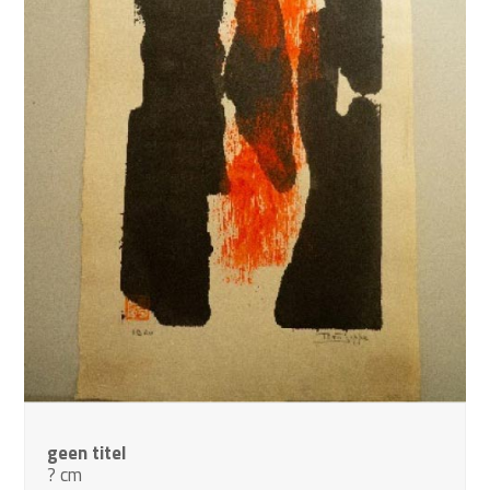
geen titel
? cm