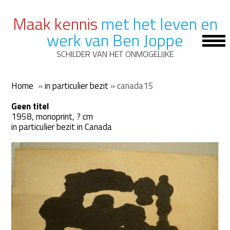
Maak kennis
met het leven en
werk van Ben Joppe
Op
Mob
SCHILDER VAN HET ONMOGELIJKE
Me
Home
»
in particulier bezit
»
canada15
Geen titel
1958, monoprint, ? cm
in particulier bezit in Canada