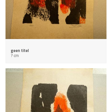
geen titel
? cm