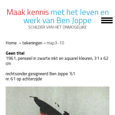
Maak kennis
met het leven en
werk van Ben Joppe
Op
Mob
SCHILDER VAN HET ONMOGELIJKE
Me
Home
»
tekeningen
»
map3-10
Geen titel
1961, penseel in zwarte inkt en aquarel kleuren, 31 x 62
cm
rechtsonder gesigneerd Ben Joppe ’61
nr. 61 op achterzijde