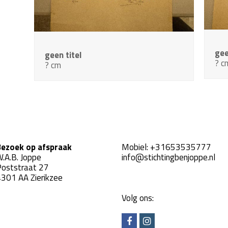
gee
geen titel
? c
? cm
ezoek op afspraak
Mobiel:
+31653535777
.A.B. Joppe
info@stichtingbenjoppe.nl
oststraat 27
301 AA Zierikzee
Volg ons:
F
I