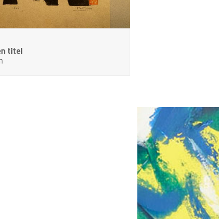
n titel
m