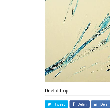
Deel dit op
Tweet
Delen
Delen