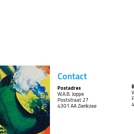
Contact
B
Postadres
W
W.A.B. Joppe
P
Poststraat 27
4
4301 AA Zierikzee