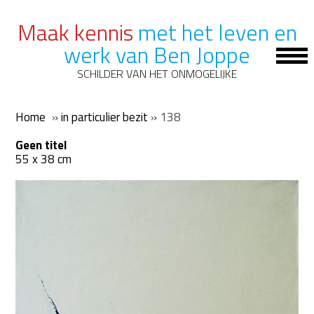
Maak kennis
met het leven en
werk van Ben Joppe
Op
Mob
SCHILDER VAN HET ONMOGELIJKE
Me
Home
»
in particulier bezit
»
138
Geen titel
55 x 38 cm