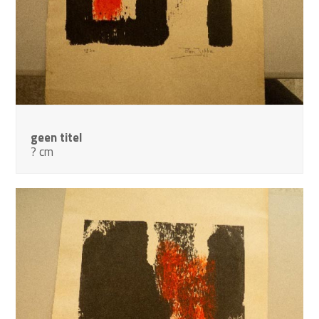
geen titel
? cm