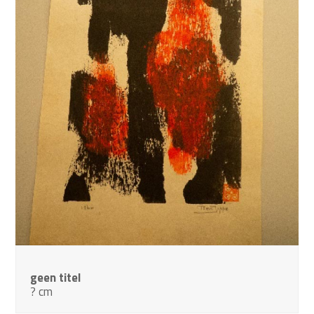
geen titel
? cm