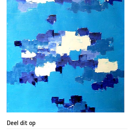
Deel dit op