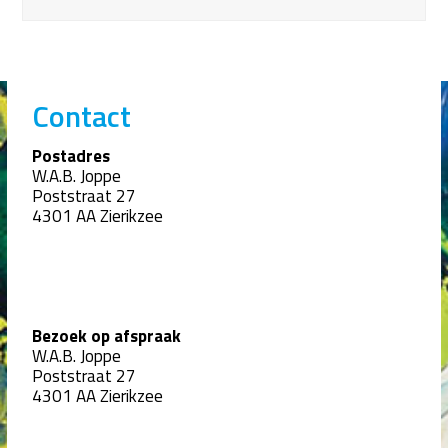
Contact
Postadres
W.A.B. Joppe
Poststraat 27
4301 AA Zierikzee
Bezoek op afspraak
W.A.B. Joppe
Poststraat 27
4301 AA Zierikzee