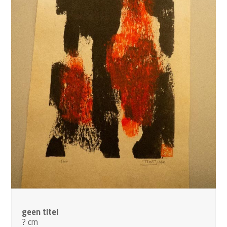
geen titel
? cm