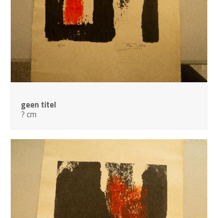
geen titel
? cm