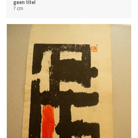
geen titel
? cm