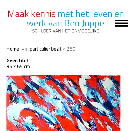
Maak kennis
met het leven en
werk van Ben Joppe
Op
Mob
SCHILDER VAN HET ONMOGELIJKE
Me
Home
»
in particulier bezit
»
280
Geen titel
95 x 65 cm