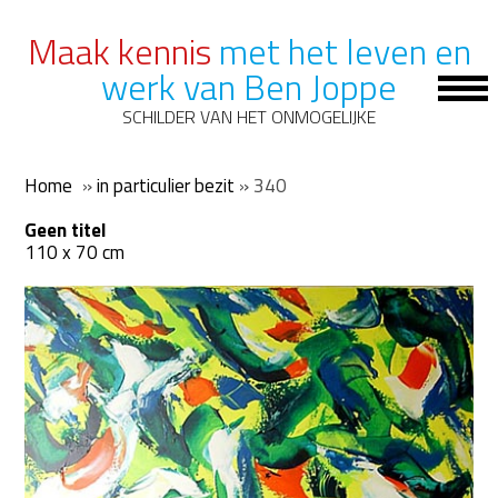
Maak kennis
met het leven en
werk van Ben Joppe
Op
Mob
SCHILDER VAN HET ONMOGELIJKE
Me
Home
»
in particulier bezit
»
340
Geen titel
110 x 70 cm