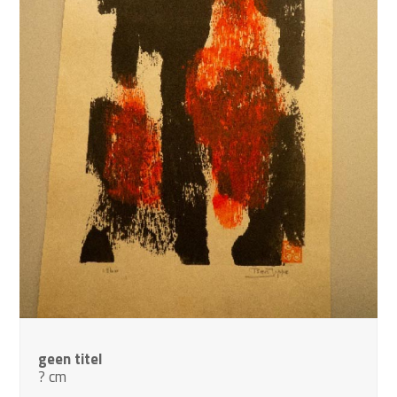
geen titel
? cm