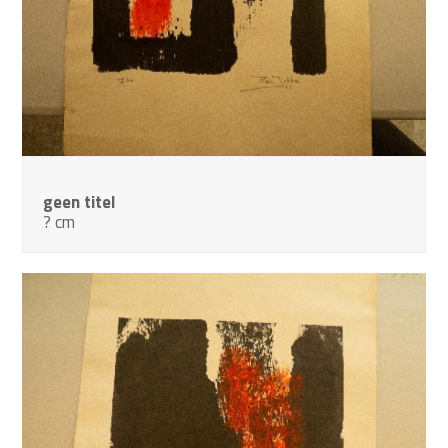
geen titel
? cm