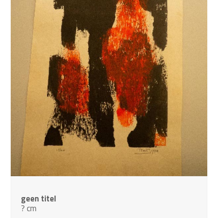
geen titel
? cm