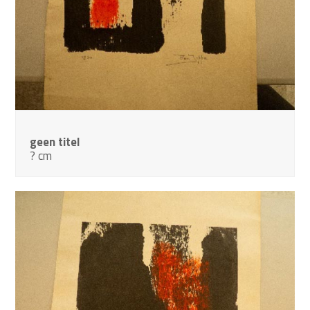
geen titel
? cm