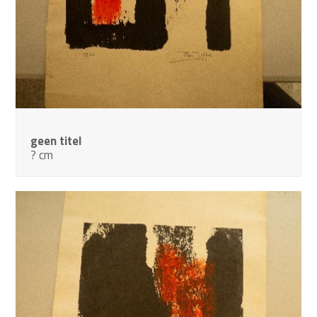
geen titel
? cm