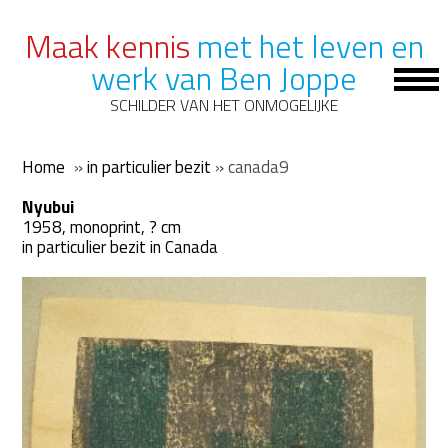
Maak kennis
met het leven en
werk van Ben Joppe
Op
Mob
SCHILDER VAN HET ONMOGELIJKE
Me
Home
»
in particulier bezit
»
canada9
Nyubui
1958, monoprint, ? cm
in particulier bezit in Canada