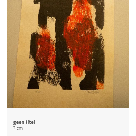
geen titel
? cm