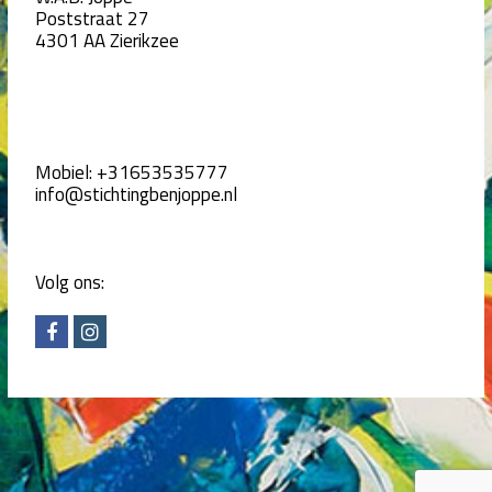
Poststraat 27
4301 AA Zierikzee
Mobiel:
+31653535777
info@stichtingbenjoppe.nl
Volg ons:
F
I
a
n
c
s
e
t
b
a