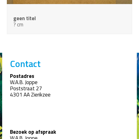
geen titel
? cm
Contact
Postadres
W.A.B. Joppe
Poststraat 27
4301 AA Zierikzee
Bezoek op afspraak
W.A.B. Joppe