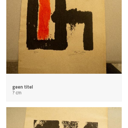
geen titel
? cm