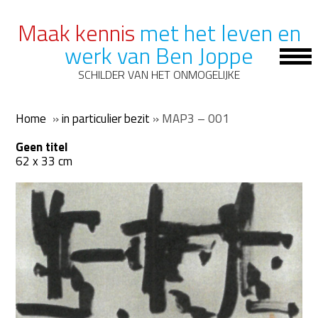
Maak kennis
met het leven en
werk van Ben Joppe
Op
Mob
SCHILDER VAN HET ONMOGELIJKE
Me
Home
»
in particulier bezit
»
MAP3 – 001
Geen titel
62 x 33 cm