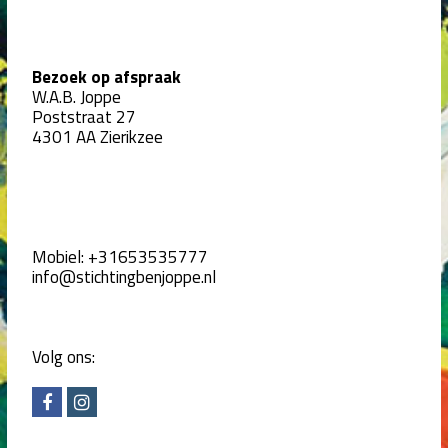
Bezoek op afspraak
W.A.B. Joppe
Poststraat 27
4301 AA Zierikzee
Mobiel:
+31653535777
info@stichtingbenjoppe.nl
Volg ons:
F
I
a
n