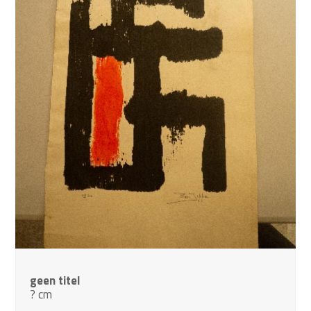
geen titel
? cm