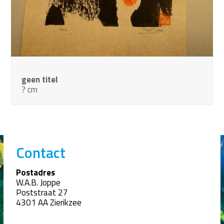
geen titel
? cm
Contact
Postadres
W.A.B. Joppe
Poststraat 27
4301 AA Zierikzee