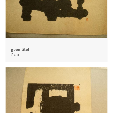
geen titel
? cm