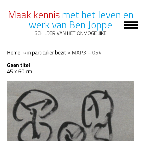
Maak kennis
met het leven en
werk van Ben Joppe
Op
Mob
SCHILDER VAN HET ONMOGELIJKE
Me
Home
»
in particulier bezit
»
MAP3 – 054
Geen titel
45 x 60 cm