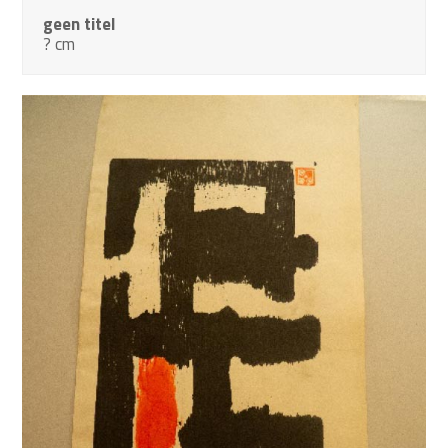
geen titel
? cm