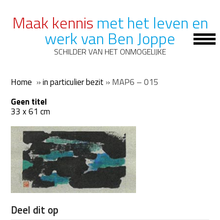
Maak kennis
met het leven en
werk van Ben Joppe
Op
Mob
SCHILDER VAN HET ONMOGELIJKE
Me
Home
»
in particulier bezit
»
MAP6 – 015
Geen titel
33 x 61 cm
Deel dit op