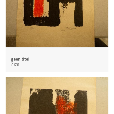
geen titel
? cm