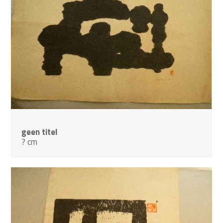
geen titel
? cm