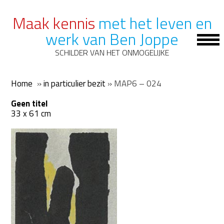
Maak kennis
met het leven en
werk van Ben Joppe
Op
Mob
SCHILDER VAN HET ONMOGELIJKE
Me
Home
»
in particulier bezit
»
MAP6 – 024
Geen titel
33 x 61 cm